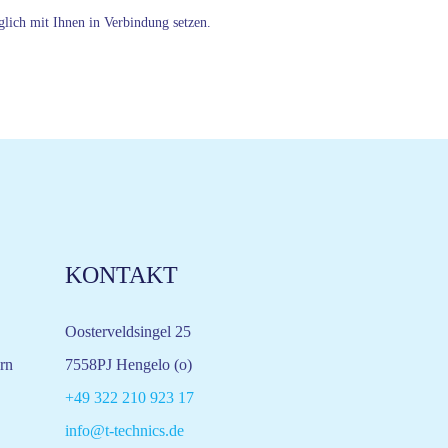
lich mit Ihnen in Verbindung setzen.
KONTAKT
Oosterveldsingel 25
rn
7558PJ Hengelo (o)
+49 322 210 923 17
info@t-technics.de